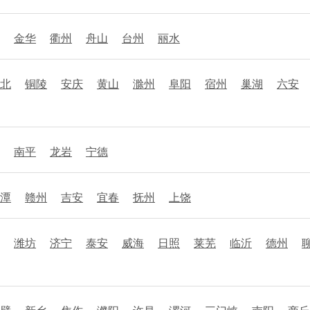
金华
衢州
舟山
台州
丽水
北
铜陵
安庆
黄山
滁州
阜阳
宿州
巢湖
六安
南平
龙岩
宁德
潭
赣州
吉安
宜春
抚州
上饶
潍坊
济宁
泰安
威海
日照
莱芜
临沂
德州