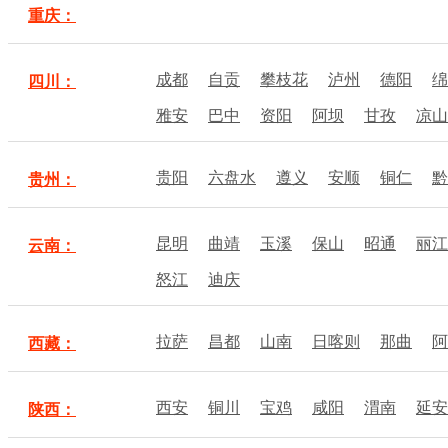
重庆：
成都
自贡
攀枝花
泸州
德阳
绵
四川：
雅安
巴中
资阳
阿坝
甘孜
凉山
贵阳
六盘水
遵义
安顺
铜仁
黔
贵州：
昆明
曲靖
玉溪
保山
昭通
丽江
云南：
怒江
迪庆
拉萨
昌都
山南
日喀则
那曲
阿
西藏：
西安
铜川
宝鸡
咸阳
渭南
延安
陕西：