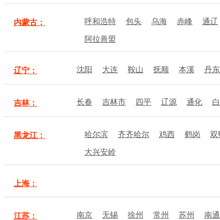
呼和浩特
包头
乌海
赤峰
通辽
内蒙古：
阿拉善盟
沈阳
大连
鞍山
抚顺
本溪
丹东
辽宁：
长春
吉林市
四平
辽源
通化
白
吉林：
哈尔滨
齐齐哈尔
鸡西
鹤岗
双
黑龙江：
大兴安岭
上海：
南京
无锡
徐州
常州
苏州
南通
江苏：