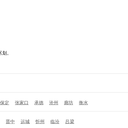
区划。
保定
张家口
承德
沧州
廊坊
衡水
晋中
运城
忻州
临汾
吕梁