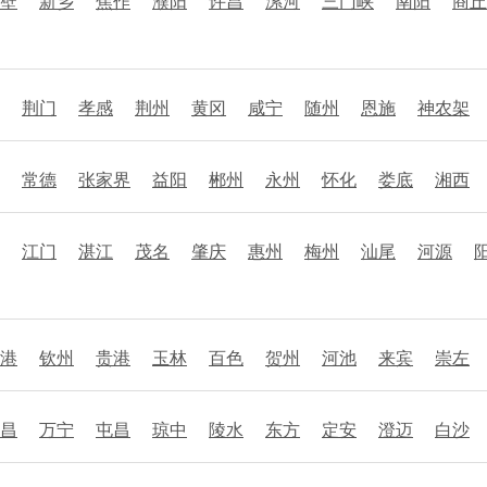
壁
新乡
焦作
濮阳
许昌
漯河
三门峡
南阳
商丘
荆门
孝感
荆州
黄冈
咸宁
随州
恩施
神农架
常德
张家界
益阳
郴州
永州
怀化
娄底
湘西
江门
湛江
茂名
肇庆
惠州
梅州
汕尾
河源
港
钦州
贵港
玉林
百色
贺州
河池
来宾
崇左
昌
万宁
屯昌
琼中
陵水
东方
定安
澄迈
白沙