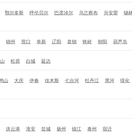
鄂尔多斯
呼伦贝尔
巴彦淖尔
乌兰察布
兴安盟
锡
锦州
营口
阜新
辽阳
盘锦
铁岭
朝阳
葫芦岛
山
松原
白城
延边
鸭山
大庆
伊春
佳木斯
七台河
牡丹江
黑河
绥化
连云港
淮安
盐城
扬州
镇江
泰州
宿迁