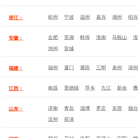
杭州
宁波
温州
嘉兴
湖州
绍兴
浙江：
合肥
芜湖
蚌埠
淮南
马鞍山
淮
安徽：
池州
宣城
福州
厦门
莆田
三明
泉州
漳州
福建：
南昌
景德镇
萍乡
九江
新余
鹰
江西：
济南
青岛
淄博
枣庄
东营
烟台
山东：
滨州
荷泽