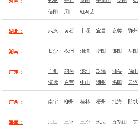
郑州
开封
洛阳
平顶山
安阳
鹤
河南：
信阳
周口
驻马店
武汉
黄石
十堰
宜昌
襄樊
鄂州
湖北：
长沙
株洲
湘潭
衡阳
邵阳
岳阳
湖南：
广州
韶关
深圳
珠海
汕头
佛山
广东：
清远
东莞
中山
潮州
揭阳
云浮
南宁
柳州
桂林
梧州
北海
防城
广西：
海口
三亚
三沙
琼海
五指山
文
海南：