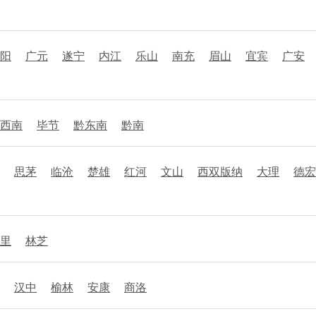
阳
广元
遂宁
内江
乐山
南充
眉山
宜宾
广安
西南
毕节
黔东南
黔南
思茅
临沧
楚雄
红河
文山
西双版纳
大理
德宏
里
林芝
汉中
榆林
安康
商洛