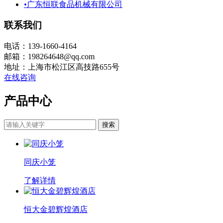
•
广东恒联食品机械有限公司
联系我们
电话：139-1660-4164
邮箱：198264648@qq.com
地址：上海市松江区高技路655号
在线咨询
产品中心
搜索
同庆小笼
了解详情
恒大金碧辉煌酒店