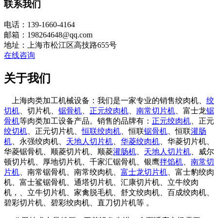
联系我们
电话：139-1660-4164
邮箱：198264648@qq.com
地址：上海市松江区高技路655号
在线咨询
关于我们
上海肉类加工机械设备：我们是一家专业的销售绞肉机、
绞
切机
、切片机、
锯骨机
、
正元绞肉机
、
南常切片机
、富士龙
锯
骨机
等肉类加工设备产品。销售的品牌有：
正元绞肉机
、正元
绞切机
、正元切片机、
恒联绞肉机
、恒联
锯骨机
、恒联
灌肠
机
、永强绞肉机、
天地人切片机
、
华菱绞肉机
、华菱切片机、
华菱锯骨机、顺菱切片机、顺菱
灌肠机
、
天地人切片机
、威尔
顿切片机、厚地切片机、千家汇锯骨机、银鹰
拌馅机
、
南常切
片机
、南常锯骨机、南常绞肉机、
富士龙切片机
、富士豹绞肉
机、富士鲨锯骨机、通塔切片机、汇康切片机、立牛绞肉
机，、立牛切片机、家禽脱毛机、舒文绞肉机、百成绞肉机、
碧彩切片机、碧彩绞肉机、直刀切片机等 。