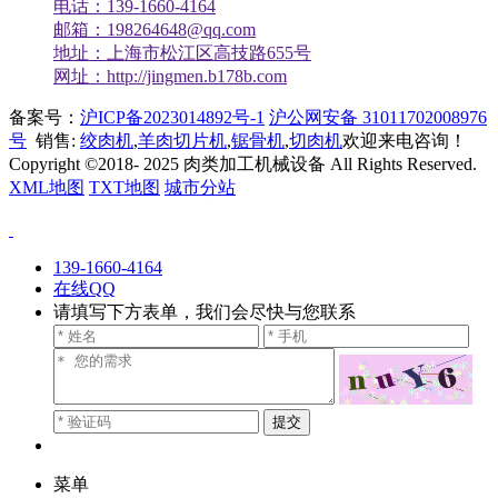
电话：139-1660-4164
邮箱：198264648@qq.com
地址：上海市松江区高技路655号
网址：http://jingmen.b178b.com
备案号：
沪ICP备2023014892号-1
沪公网安备 31011702008976
号
销售:
绞肉机
,
羊肉切片机
,
锯骨机
,
切肉机
欢迎来电咨询！
Copyright ©2018- 2025 肉类加工机械设备 All Rights Reserved.
XML地图
TXT地图
城市分站
139-1660-4164
在线QQ
请填写下方表单，我们会尽快与您联系
菜单