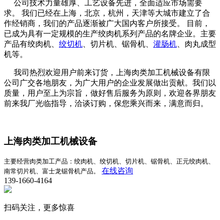
公司技术力量雄厚、工艺设备先进，全面适应市场需要
求。 我们已经在上海，北京，杭州，天津等大城市建立了合
作经销商，我们的产品逐渐被广大国内客户所接受。 目前，
已成为具有一定规模的生产绞肉机系列产品的名牌企业。主要
产品有绞肉机、
绞切机
、切片机、锯骨机、
灌肠机
、肉丸成型
机等。
我司热烈欢迎用户前来订货，上海肉类加工机械设备有限
公司广交各地朋友，为广大用户的企业发展做出贡献。我们以
质量，用户至上为宗旨，做好售后服务为原则，欢迎各界朋友
前来我厂光临指导，洽谈订购，保您乘兴而来，满意而归。
上海肉类加工机械设备
主要经营肉类加工产品：绞肉机、绞切机、切片机、锯骨机、正元绞肉机、
在线咨询
南常切片机、富士龙锯骨机产品。
139-1660-4164
扫码关注，更多惊喜